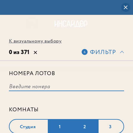
К визуальному выбору
0 из 371
ФИЛЬТР
6
НОМЕРА ЛОТОВ
Выбранным фильтрам не
соответствует ни одного лота
КОМНАТЫ
Студия
1
2
3