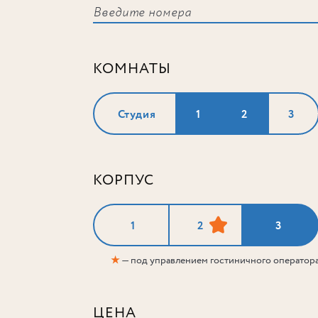
КОМНАТЫ
Студия
1
2
3
КОРПУС
1
2
3
★
— под управлением гостиничного оператор
ЦЕНА