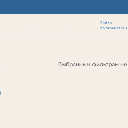
Выбор
ии
Локация
Инвесторам
Собственникам
Способы покупки
по параметрам
Ь
Выбранным фильтрам не 