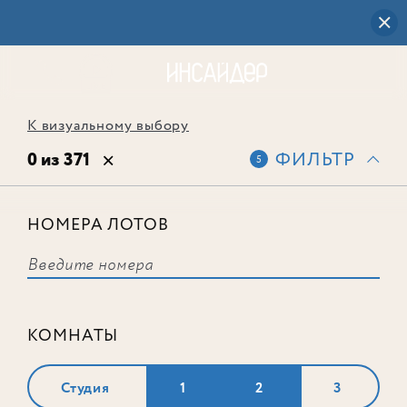
К визуальному выбору
0 из 371
ФИЛЬТР
5
НОМЕРА ЛОТОВ
Выбранным фильтрам не
соответствует ни одного лота
КОМНАТЫ
Студия
1
2
3