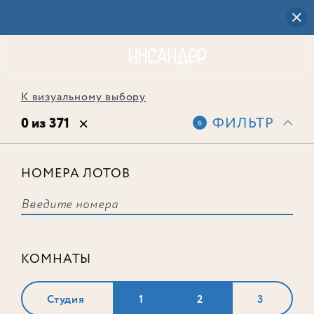
К визуальному выбору
0 из 371
ФИЛЬТР
6
НОМЕРА ЛОТОВ
Выбранным фильтрам не
соответствует ни одного лота
КОМНАТЫ
Студия
1
2
3