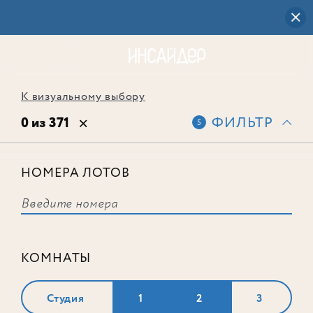
К визуальному выбору
0 из 371
ФИЛЬТР
5
НОМЕРА ЛОТОВ
Выбранным фильтрам не
соответствует ни одного лота
КОМНАТЫ
Студия
1
2
3