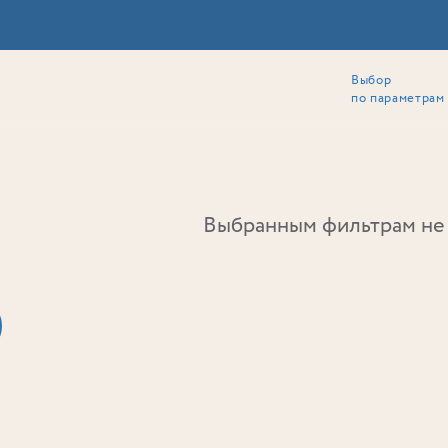
Выбор
ии
Локация
Инвесторам
Собственникам
Способы покупки
по параметрам
Ь
Выбранным фильтрам не 