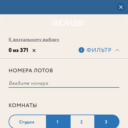
К визуальному выбору
0 из 371
ФИЛЬТР
5
НОМЕРА ЛОТОВ
Выбранным фильтрам не
соответствует ни одного лота
КОМНАТЫ
Студия
1
2
3