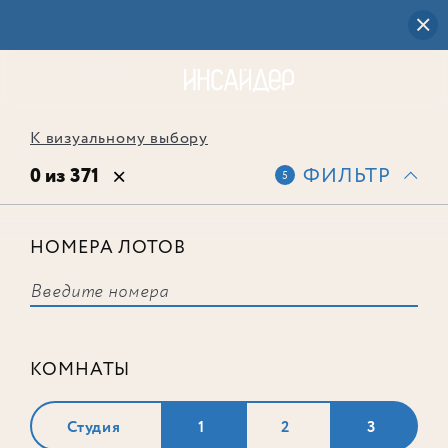
К визуальному выбору
0 из 371
ФИЛЬТР
5
НОМЕРА ЛОТОВ
Выбранным фильтрам не
соответствует ни одного лота
КОМНАТЫ
Студия
1
2
3