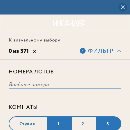
К визуальному выбору
0 из 371
ФИЛЬТР
5
НОМЕРА ЛОТОВ
Выбранным фильтрам не
соответствует ни одного лота
КОМНАТЫ
Студия
1
2
3