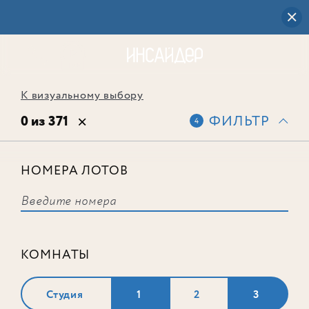
К визуальному выбору
0 из 371
ФИЛЬТР
4
НОМЕРА ЛОТОВ
Выбранным фильтрам не
соответствует ни одного лота
КОМНАТЫ
Студия
1
2
3