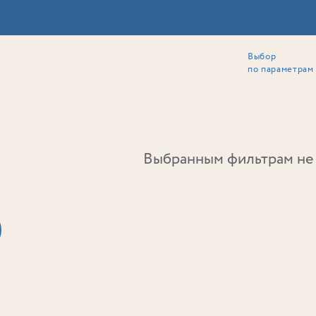
Выбор
ии
Локация
Инвесторам
Собственникам
Способы покупки
по параметрам
Ь
Выбранным фильтрам не 