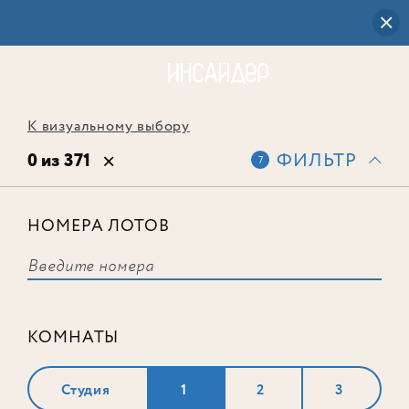
К визуальному выбору
0 из 371
ФИЛЬТР
7
НОМЕРА ЛОТОВ
Выбранным фильтрам не
соответствует ни одного лота
КОМНАТЫ
Студия
1
2
3