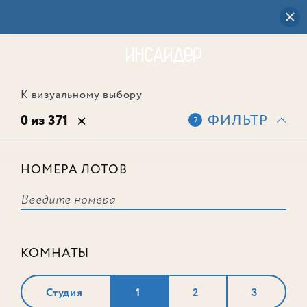
К визуальному выбору
0 из 371
ФИЛЬТР
7
НОМЕРА ЛОТОВ
Выбранным фильтрам не
соответствует ни одного лота
КОМНАТЫ
Студия
1
2
3