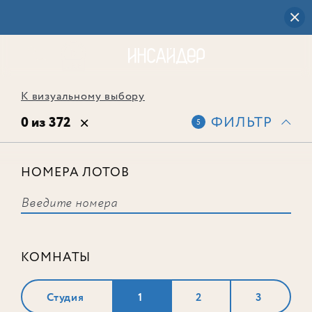
К визуальному выбору
0 из 372
ФИЛЬТР
5
НОМЕРА ЛОТОВ
Выбранным фильтрам не
соответствует ни одного лота
КОМНАТЫ
Студия
1
2
3