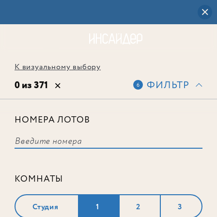
К визуальному выбору
0 из 371
ФИЛЬТР
6
НОМЕРА ЛОТОВ
Выбранным фильтрам не
соответствует ни одного лота
КОМНАТЫ
Студия
1
2
3