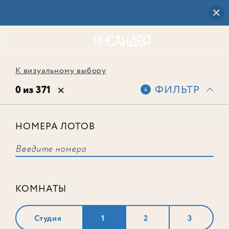
К визуальному выбору
0 из 371
ФИЛЬТР
4
НОМЕРА ЛОТОВ
Выбранным фильтрам не
соответствует ни одного лота
КОМНАТЫ
Студия
1
2
3