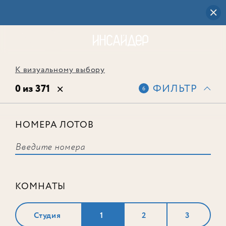
К визуальному выбору
0 из 371
ФИЛЬТР
6
НОМЕРА ЛОТОВ
Выбранным фильтрам не
соответствует ни одного лота
КОМНАТЫ
Студия
1
2
3