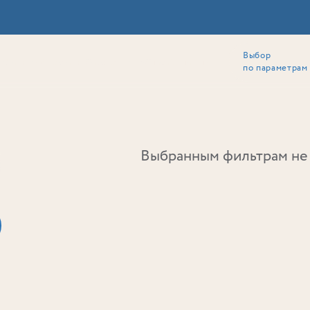
Выбор
ии
Локация
Инвесторам
Собственникам
Способы покупки
по параметрам
Ь
Выбранным фильтрам не 