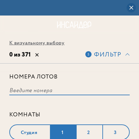
К визуальному выбору
0 из 371
ФИЛЬТР
5
НОМЕРА ЛОТОВ
Выбранным фильтрам не
соответствует ни одного лота
КОМНАТЫ
Студия
1
2
3