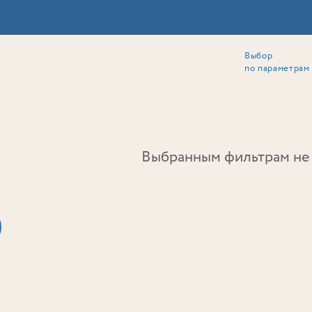
Выбор
ии
Локация
Инвесторам
Собственникам
Способы покупки
по параметрам
Ь
Выбранным фильтрам не 