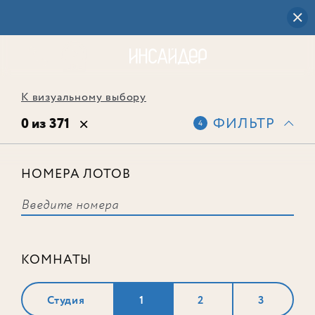
К визуальному выбору
0 из 371
ФИЛЬТР
4
НОМЕРА ЛОТОВ
Выбранным фильтрам не
соответствует ни одного лота
КОМНАТЫ
Студия
1
2
3