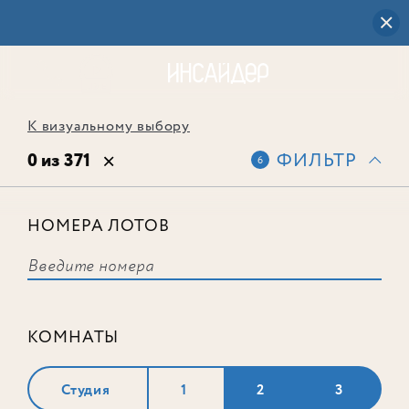
К визуальному выбору
0 из 371
ФИЛЬТР
6
НОМЕРА ЛОТОВ
Выбранным фильтрам не
соответствует ни одного лота
КОМНАТЫ
Студия
1
2
3