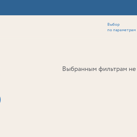
Выбор
ии
Локация
Инвесторам
Собственникам
Способы покупки
по параметрам
Ь
Выбранным фильтрам не 