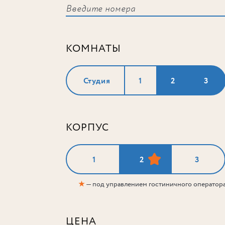
КОМНАТЫ
Студия
1
2
3
КОРПУС
1
2
3
★
— под управлением гостиничного оператор
ЦЕНА