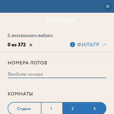
К визуальному выбору
0 из 372
ФИЛЬТР
6
НОМЕРА ЛОТОВ
Выбранным фильтрам не
соответствует ни одного лота
КОМНАТЫ
Студия
1
2
3