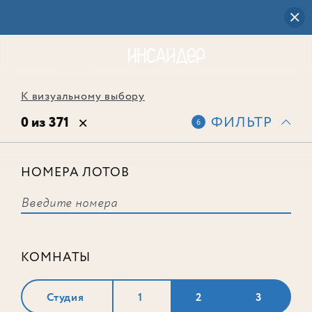
К визуальному выбору
0 из 371
ФИЛЬТР
6
НОМЕРА ЛОТОВ
Выбранным фильтрам не
соответствует ни одного лота
КОМНАТЫ
Студия
1
2
3