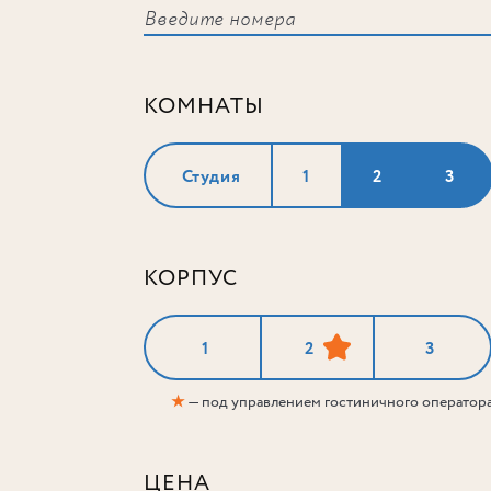
КОМНАТЫ
Студия
1
2
3
КОРПУС
1
2
3
★
— под управлением гостиничного оператор
ЦЕНА