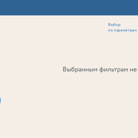
Выбор
ии
Локация
Инвесторам
Собственникам
Способы покупки
по параметрам
Ь
Выбранным фильтрам не 