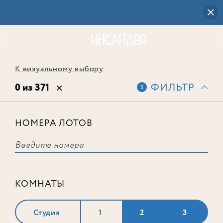
К визуальному выбору
0 из 371
ФИЛЬТР
5
НОМЕРА ЛОТОВ
Выбранным фильтрам не
соответствует ни одного лота
КОМНАТЫ
Студия
1
2
3