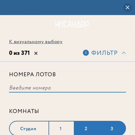
К визуальному выбору
0 из 371
ФИЛЬТР
5
НОМЕРА ЛОТОВ
Выбранным фильтрам не
соответствует ни одного лота
КОМНАТЫ
Студия
1
2
3