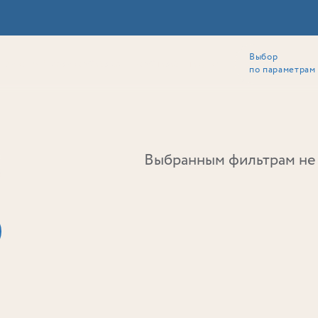
Выбор
ии
Локация
Инвесторам
Собственникам
Способы покупки
по параметрам
Ь
Выбранным фильтрам не 