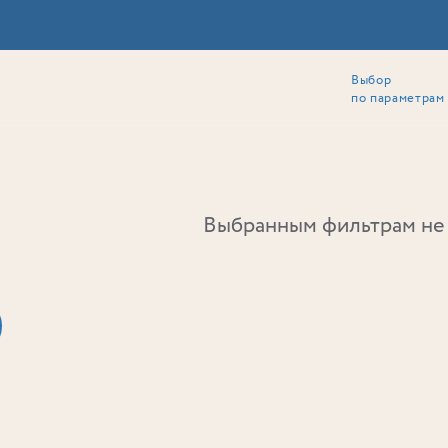
Выбор
ии
Локация
Инвесторам
Собственникам
Способы покупки
по параметрам
Ь
Выбранным фильтрам не 