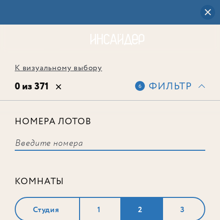
К визуальному выбору
0 из 371
ФИЛЬТР
6
НОМЕРА ЛОТОВ
Выбранным фильтрам не
соответствует ни одного лота
КОМНАТЫ
Студия
1
2
3