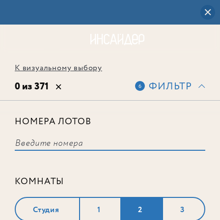
К визуальному выбору
0 из 371
ФИЛЬТР
6
НОМЕРА ЛОТОВ
Выбранным фильтрам не
соответствует ни одного лота
КОМНАТЫ
Студия
1
2
3