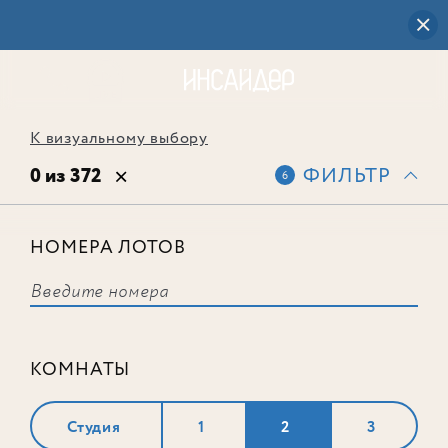
К визуальному выбору
0 из 372
ФИЛЬТР
6
НОМЕРА ЛОТОВ
Выбранным фильтрам не
соответствует ни одного лота
КОМНАТЫ
Студия
1
2
3