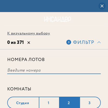
К визуальному выбору
0 из 371
ФИЛЬТР
8
НОМЕРА ЛОТОВ
Выбранным фильтрам не
соответствует ни одного лота
КОМНАТЫ
Студия
1
2
3