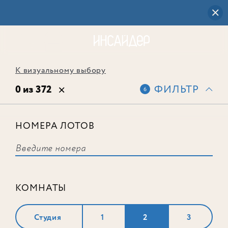
К визуальному выбору
0 из 372
ФИЛЬТР
6
НОМЕРА ЛОТОВ
Выбранным фильтрам не
соответствует ни одного лота
КОМНАТЫ
Студия
1
2
3