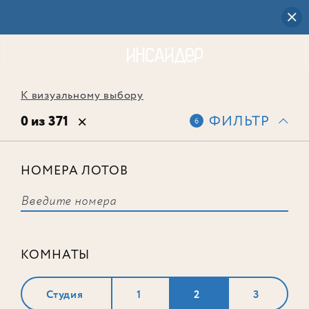
К визуальному выбору
0 из 371
ФИЛЬТР
6
НОМЕРА ЛОТОВ
Выбранным фильтрам не
соответствует ни одного лота
КОМНАТЫ
Студия
1
2
3