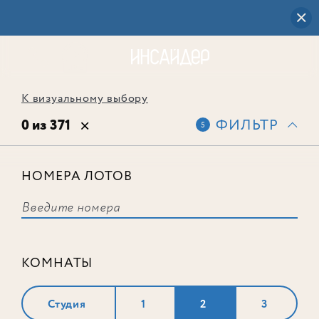
К визуальному выбору
0 из 371
ФИЛЬТР
5
НОМЕРА ЛОТОВ
Выбранным фильтрам не
соответствует ни одного лота
КОМНАТЫ
Студия
1
2
3