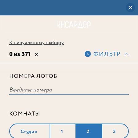
К визуальному выбору
0 из 371
ФИЛЬТР
6
НОМЕРА ЛОТОВ
Выбранным фильтрам не
соответствует ни одного лота
КОМНАТЫ
Студия
1
2
3