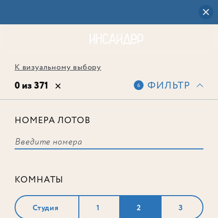
К визуальному выбору
0 из 371
ФИЛЬТР
6
НОМЕРА ЛОТОВ
Выбранным фильтрам не
соответствует ни одного лота
КОМНАТЫ
Студия
1
2
3