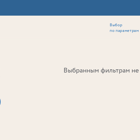
Выбор
ии
Локация
Инвесторам
Собственникам
Способы покупки
по параметрам
Ь
Выбранным фильтрам не 