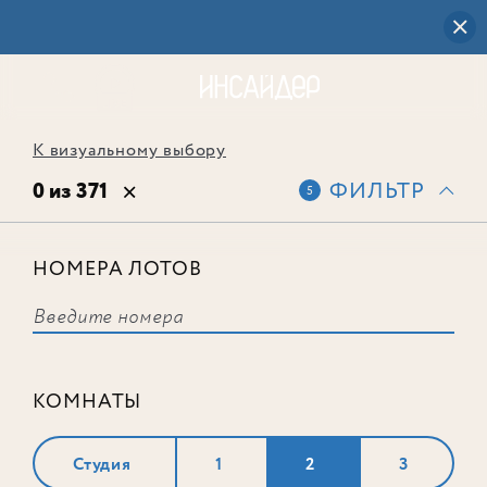
К визуальному выбору
0 из 371
ФИЛЬТР
5
НОМЕРА ЛОТОВ
Выбранным фильтрам не
соответствует ни одного лота
КОМНАТЫ
Студия
1
2
3