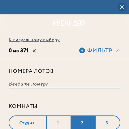
К визуальному выбору
0 из 371
ФИЛЬТР
6
НОМЕРА ЛОТОВ
Выбранным фильтрам не
соответствует ни одного лота
КОМНАТЫ
Студия
1
2
3