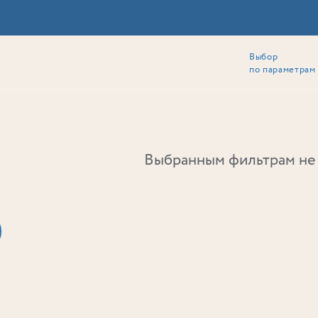
Выбор
ии
Локация
Инвесторам
Собственникам
Способы покупки
по параметрам
Ь
Выбранным фильтрам не 