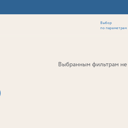
Выбор
ии
Локация
Инвесторам
Собственникам
Способы покупки
по параметрам
Ь
Выбранным фильтрам не 