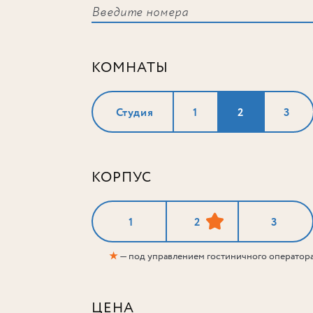
КОМНАТЫ
Студия
1
2
3
КОРПУС
1
2
3
★
— под управлением гостиничного оператор
ЦЕНА