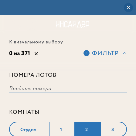
К визуальному выбору
0 из 371
ФИЛЬТР
5
НОМЕРА ЛОТОВ
Выбранным фильтрам не
соответствует ни одного лота
КОМНАТЫ
Студия
1
2
3