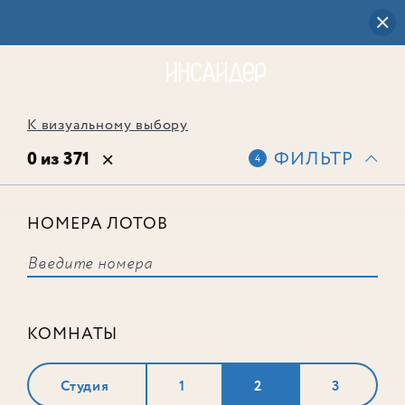
К визуальному выбору
0 из 371
ФИЛЬТР
4
НОМЕРА ЛОТОВ
Выбранным фильтрам не
соответствует ни одного лота
КОМНАТЫ
Студия
1
2
3