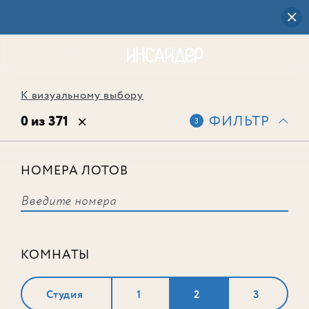
К визуальному выбору
0 из 371
ФИЛЬТР
3
НОМЕРА ЛОТОВ
Выбранным фильтрам не
соответствует ни одного лота
КОМНАТЫ
Студия
1
2
3