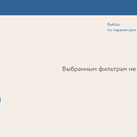
Выбор
ии
Локация
Инвесторам
Собственникам
Способы покупки
по параметрам
Ь
Выбранным фильтрам не 