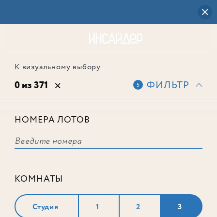
К визуальному выбору
0 из 371
ФИЛЬТР
5
НОМЕРА ЛОТОВ
Выбранным фильтрам не
соответствует ни одного лота
КОМНАТЫ
Студия
1
2
3