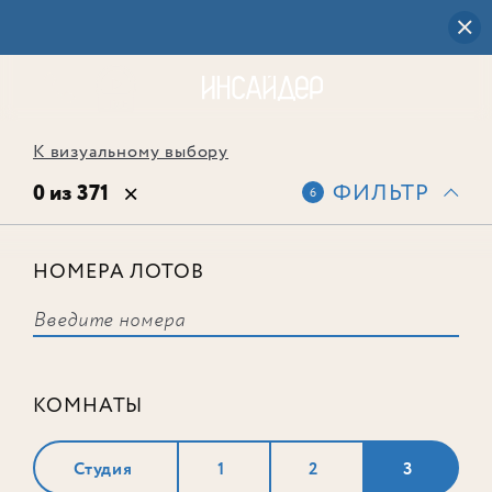
К визуальному выбору
0 из 371
ФИЛЬТР
6
НОМЕРА ЛОТОВ
Выбранным фильтрам не
соответствует ни одного лота
КОМНАТЫ
Студия
1
2
3